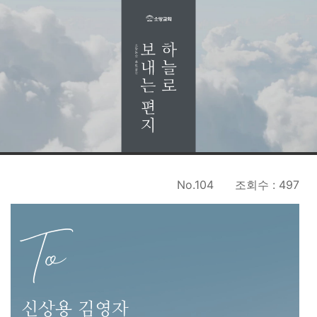
No.104
조회수 : 497
To
신상용 김영자