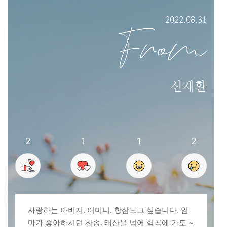
2022.08.31
From
신재환
2
1
1
2
사랑하는 아버지. 어머니. 항삼보고 싶습니다. 엄
마가 좋아하시던 찬송. 태산을 넘어 험곡에 가도 ~