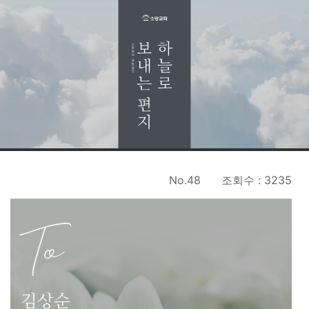
No.48
조회수 : 3235
To
김상순