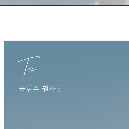
To
국현주 권사님