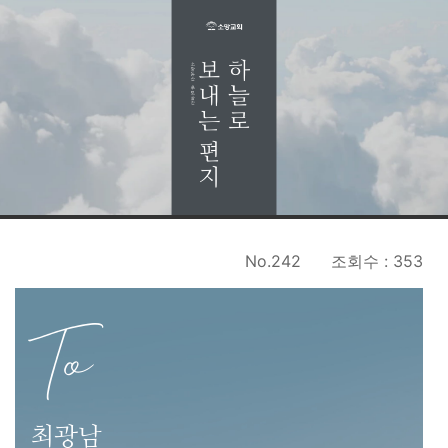
No.242
조회수 : 353
To
최광남