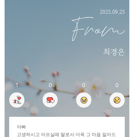
2025.09.25
From
최경은
1
0
0
0
아빠
고생하시고 아프실때 딸로서 더욱 그 마음 알아드