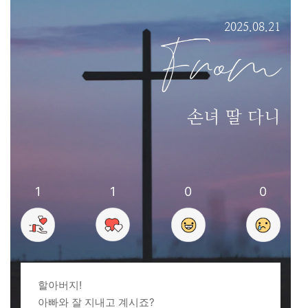
2025.08.21
From
손녀 딸 다니
1
1
0
0
할아버지!
아빠와 잘 지내고 계시죠?