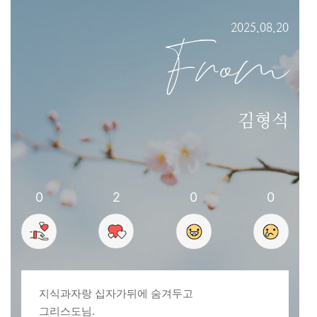
2025.08.20
From
김형석
0
2
0
0
지식과자랑 십자가뒤에 숨겨두고
그리스도님.