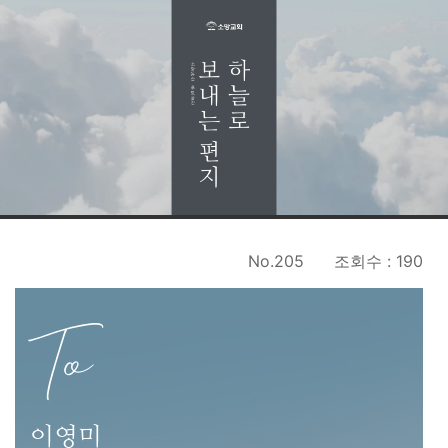
No.205
조회수 : 190
To
이영미