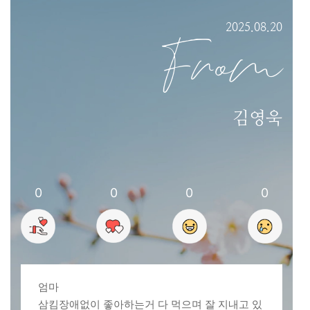
2025.08.20
From
김영욱
0
0
0
0
엄마
삼킴장애없이 좋아하는거 다 먹으며 잘 지내고 있