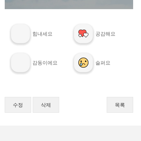
힘내세요
공감해요
감동이에요
슬퍼요
수정
삭제
목록