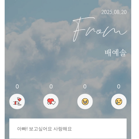
2025.08.20
From
배예솔
0
0
0
0
아빠! 보고싶어요 사랑해요