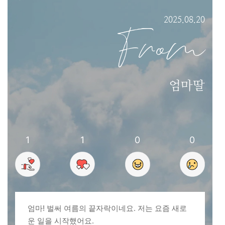
2025.08.20
From
엄마딸
1
1
0
0
엄마! 벌써 여름의 끝자락이네요. 저는 요즘 새로
운 일을 시작했어요.