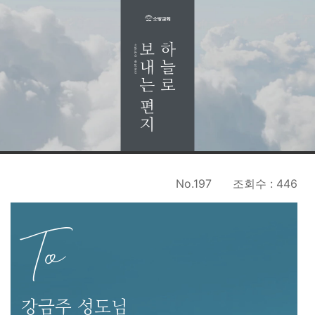
No.197
조회수 : 446
To
강금주 성도님