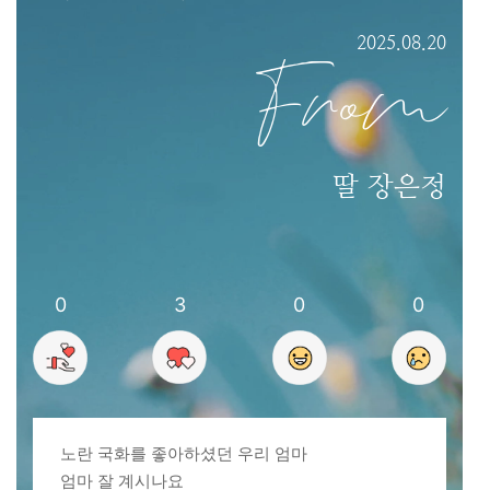
2025.08.20
From
딸 장은정
0
3
0
0
노란 국화를 좋아하셨던 우리 엄마
엄마 잘 계시나요