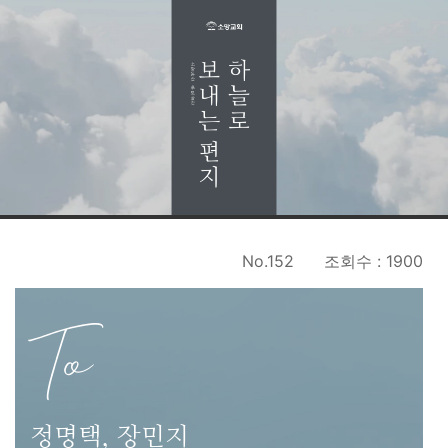
No.152
조회수 : 1900
To
정명택, 장민지