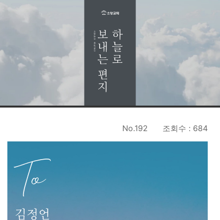
No.192
조회수 : 684
To
김정언