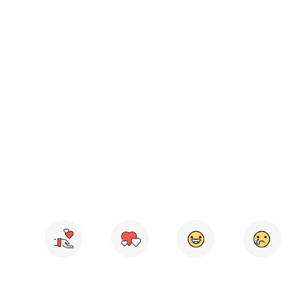
2024.09.11
From
막둥이딸
2
1
0
2