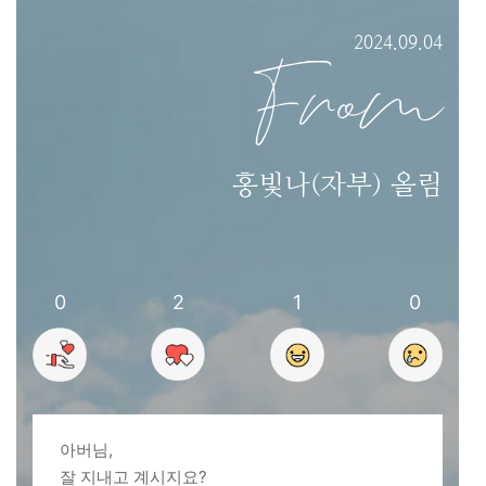
2024.09.04
From
홍빛나(자부) 올림
0
2
1
0
아버님,
잘 지내고 계시지요?