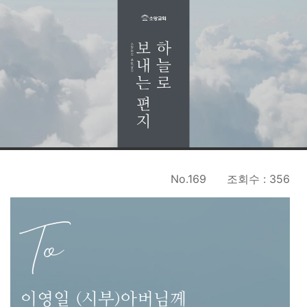
No.169
조회수 : 356
To
이영일 (시부)아버님께