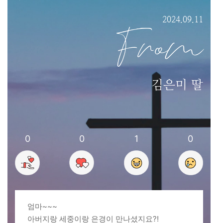
2024.09.11
From
김은미 딸
0
0
1
0
엄마~~~
아버지랑 세중이랑 은경이 만나셨지요?!