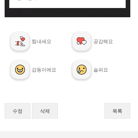
힘내세요
공감해요
감동이에요
슬퍼요
수정
삭제
목록