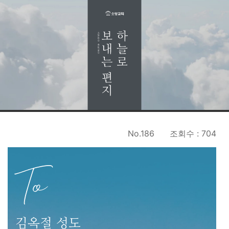
No.186
조회수 : 704
To
김옥절 성도