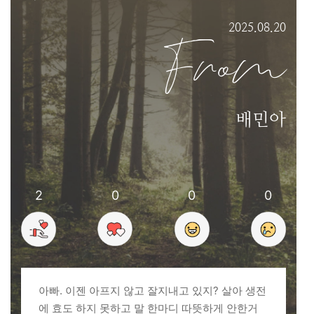
2025.08.20
From
배민아
2
0
0
0
아빠. 이젠 아프지 않고 잘지내고 있지? 살아 생전
에 효도 하지 못하고 말 한마디 따뜻하게 안한거