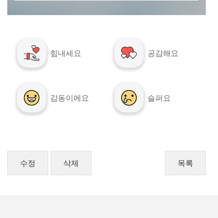
힘내세요
공감해요
감동이에요
슬퍼요
수정
삭제
목록