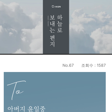
No.67
조회수 : 1587
To
아버지 윤일중