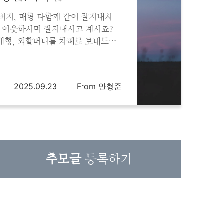
버지, 매형 다함께 같이 잘지내시
 이웃하시며 잘지내시고 계시죠?
 매형, 외할머니를 차례로 보내드리
추억을 생각하며 슬프기 보다는 하나
 앉아 도란도란 성경공부 하시고 계
신...
2025.09.23
From 안형준
추모글
등록하기