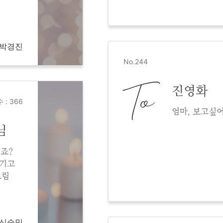
m 박경진
No.244
To
진영화
 : 366
엄마, 보고싶
님
시죠?
챙기고
드림
m 신승민