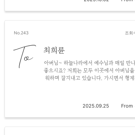
No.243
조회수
To
최희륜
아버님~ 하늘나라에서 예수님과 매일 만
좋으시죠? 저희는 모두 이곳에서 아버님을
워하며 잘지내고 있습니다. 가시면서 형
사랑과 우애를 선물해주시고 가서 넘 감사해
아버님의 사랑을 늘 잊지않고 살아가겠습
2025.09.25
Fro