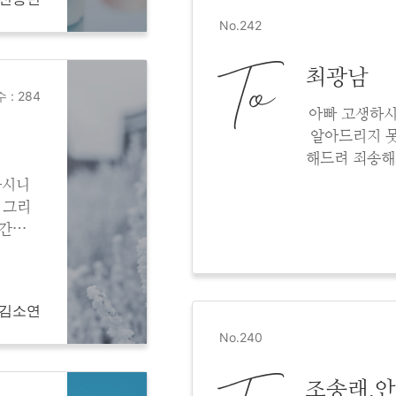
No.242
To
최광남
 : 284
아빠 고생하시
알아드리지 못
해드려 죄송해
에서 기쁨
나시니
 그리
제간에
요..
니다.
m 김소연
No.240
조송래.