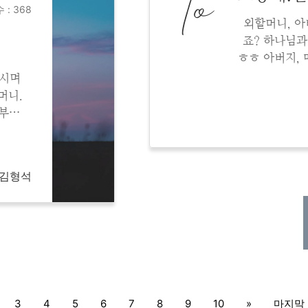
To
 : 368
외할머니, 아
죠? 하나님과
ㅎㅎ 아버지,
며 참 많은 
보시며
님 보좌 옆에
머니.
 부르
니..
...
 김형석
3
4
5
6
7
8
9
10
»
마지막