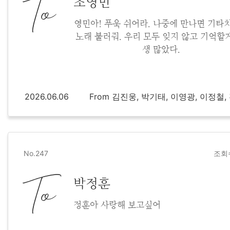
To
조영민
영민아! 푸욱 쉬어라. 나중에 만나면 기타
노래 불러줘. 우리 모두 잊지 않고 기억할게
생 많았다.
2026.06.06
From 김진웅, 박기태, 이영광, 이정철
No.247
조회수
To
박정훈
정훈아 사랑해 보고싶어