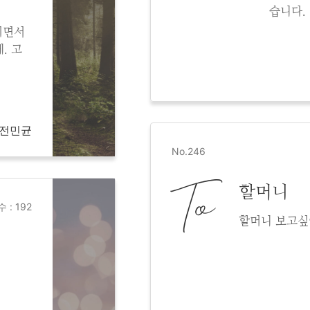
습니다.
치면서
. 고
, 전민균
No.246
To
할머니
 : 192
할머니 보고싶어