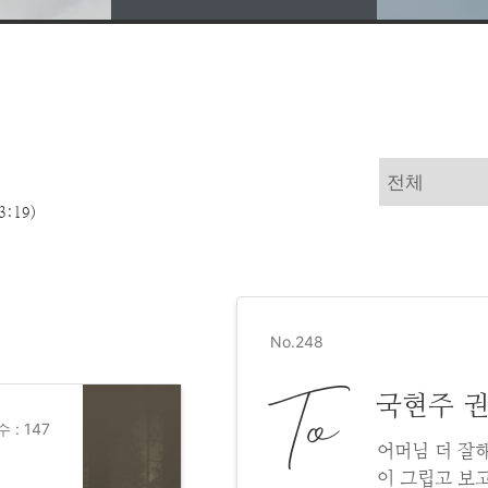
3:19)
No.248
To
국현주 
 : 147
어머님 더 잘
이 그립고 보