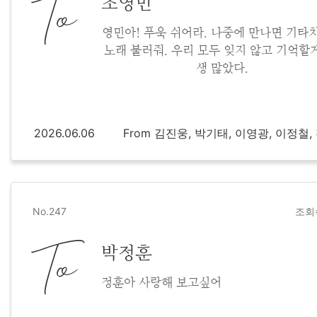
To
조영민
영민아! 푸욱 쉬어라. 나중에 만나면 기타
노래 불러줘. 우리 모두 잊지 않고 기억할게
생 많았다.
2026.06.06
From 김진웅, 박기태, 이영광, 이정철
No.247
조회수
To
박정훈
정훈아 사랑해 보고싶어