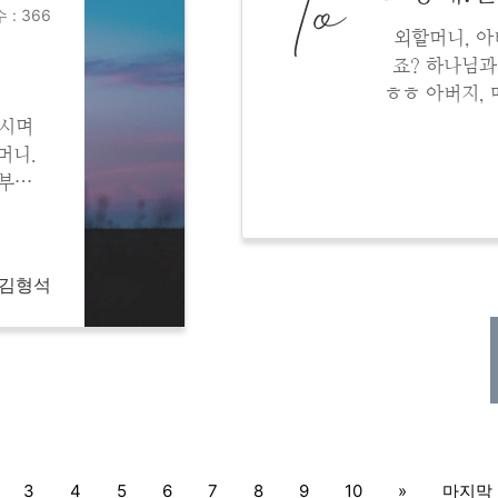
To
 : 366
외할머니, 아
죠? 하나님과
ㅎㅎ 아버지,
며 참 많은 
보시며
님 보좌 옆에
머니.
 부르
니..
...
 김형석
3
4
5
6
7
8
9
10
»
마지막