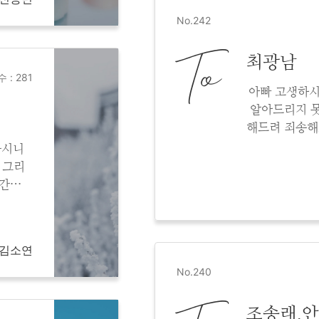
No.242
To
최광남
 : 281
아빠 고생하시
알아드리지 못
해드려 죄송해
에서 기쁨
나시니
 그리
제간에
요..
니다.
m 김소연
No.240
조송래.