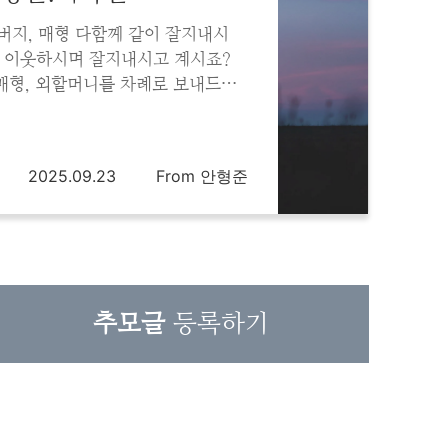
버지, 매형 다함께 같이 잘지내시
 이웃하시며 잘지내시고 계시죠?
 매형, 외할머니를 차례로 보내드리
추억을 생각하며 슬프기 보다는 하나
 앉아 도란도란 성경공부 하시고 계
신...
2025.09.23
From 안형준
추모글
등록하기