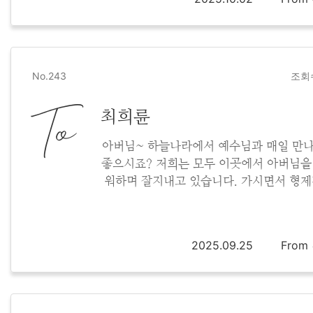
No.243
조회수
To
최희륜
아버님~ 하늘나라에서 예수님과 매일 만
좋으시죠? 저희는 모두 이곳에서 아버님을
워하며 잘지내고 있습니다. 가시면서 형
사랑과 우애를 선물해주시고 가서 넘 감사해
아버님의 사랑을 늘 잊지않고 살아가겠습
2025.09.25
Fro