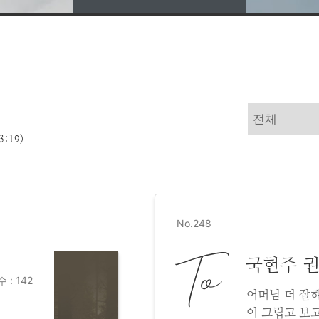
3:19)
No.248
To
국현주 
 : 142
어머님 더 잘
이 그립고 보