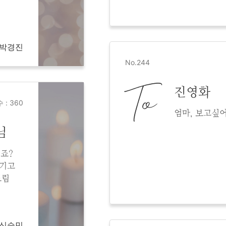
m 박경진
No.244
To
진영화
 : 360
엄마, 보고싶
님
시죠?
챙기고
드림
m 신승민