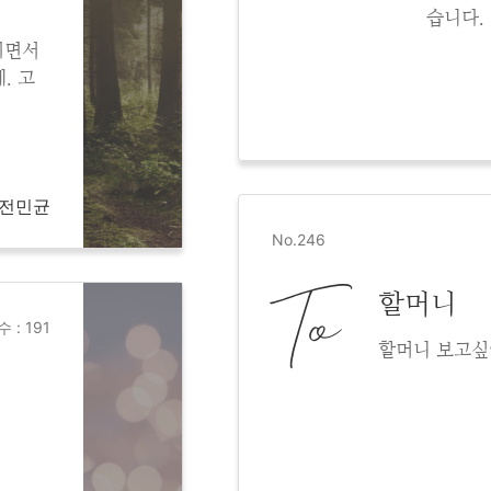
습니다.
치면서
. 고
, 전민균
No.246
To
할머니
 : 191
할머니 보고싶어