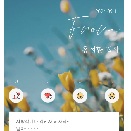
2024.09.11
From
홍성환 집사
0
0
0
0
사랑합니다 김인자 권사님~
엄마~~~~~