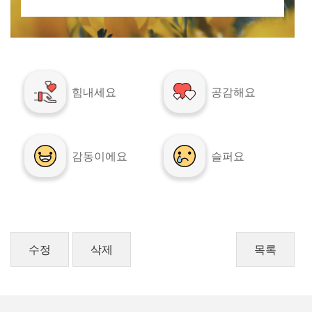
힘내세요
공감해요
감동이에요
슬퍼요
수정
삭제
목록