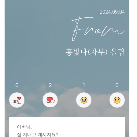
2024.09.04
From
홍빛나(자부) 올림
0
2
1
0
아버님,
잘 지내고 계시지요?