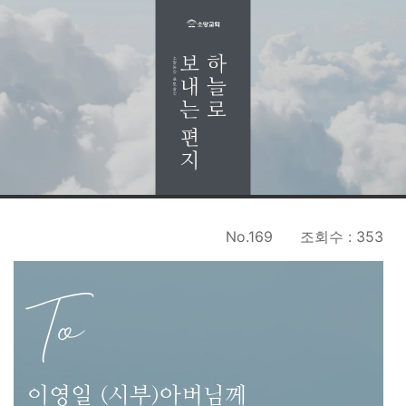
No.169
조회수 : 353
To
이영일 (시부)아버님께