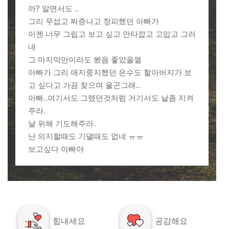
까? 알면서도 ..
그리 무섭고 짜증나고 창피했던 아빠가
이젠 너무 그립고 보고 싶고 안타깝고 고맙고 그러
네
그 마지막만이라도 봤음 좋았을껄
아빠가 그리 애지중지했던 은수도 할아버지가 보
고 싶다고 가끔 찾으며 울곤그래..
아빠..여기서도 그랬던것처럼 거기서도 날좀 지켜
주라.
날 위해 기도해주라.
난 의지할때도 기댈때도 없네 ㅠㅠ
보고싶다 아빠야
힘내세요
공감해요