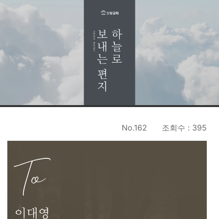
No.162
조회수 : 395
To
이대영