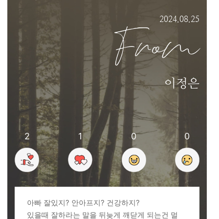
2024.08.25
From
이정은
2
1
0
0
아빠 잘있지? 안아프지? 건강하지?
있을때 잘하라는 말을 뒤늦게 깨닫게 되는건 멀